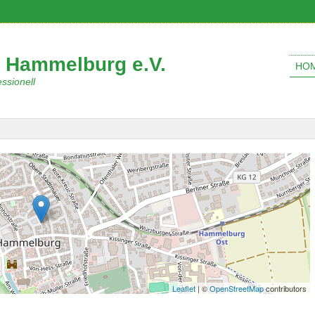
 Hammelburg e.V.
HO
ssionell
Leaflet
| ©
OpenStreetMap
contributors