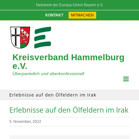
Zum
Netzwerk der Europa-Union Bayern e.V.
Inhalt
springen
KONTAKT
MITMACHEN
Kreisverband Hammelburg
e.V.
Überparteilich und überkonfessionell
Erlebnisse auf den Ölfeldern im Irak
Erlebnisse auf den Ölfeldern im Irak
5. November, 2022