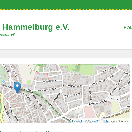
 Hammelburg e.V.
HO
ssionell
Leaflet
| ©
OpenStreetMap
contributors