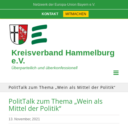
Zum
Netzwerk der Europa-Union Bayern e.V.
Inhalt
springen
KONTAKT
MITMACHEN
Kreisverband Hammelburg
e.V.
Überparteilich und überkonfessionell
PolitTalk zum Thema „Wein als Mittel der Politik“
PolitTalk zum Thema „Wein als
Mittel der Politik“
13. November, 2021