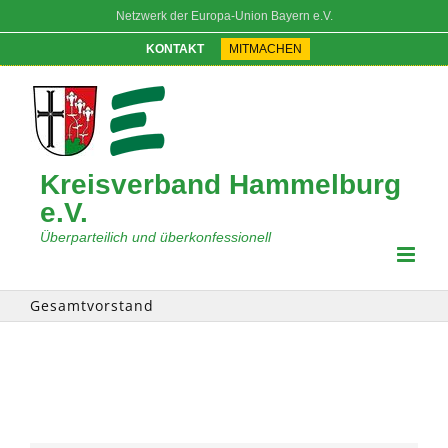
Zum
Netzwerk der Europa-Union Bayern e.V.
Inhalt
springen
KONTAKT
MITMACHEN
Kreisverband Hammelburg
e.V.
Überparteilich und überkonfessionell
Gesamtvorstand