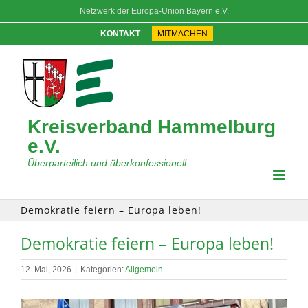
Zum
Netzwerk der Europa-Union Bayern e.V.
Inhalt
springen
KONTAKT
MITMACHEN
Kreisverband Hammelburg
e.V.
Überparteilich und überkonfessionell
Demokratie feiern – Europa leben!
Demokratie feiern – Europa leben!
12. Mai, 2026
|
Kategorien:
Allgemein