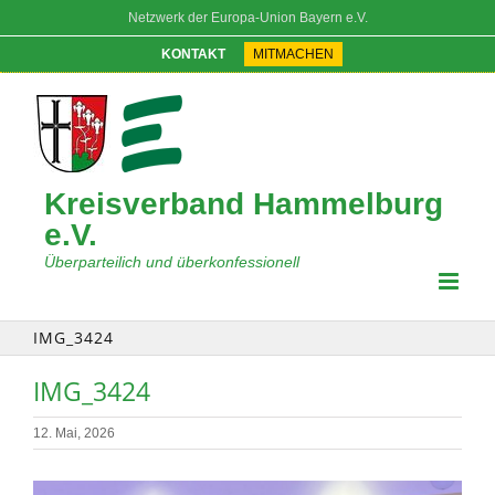
Zum
Netzwerk der Europa-Union Bayern e.V.
Inhalt
springen
KONTAKT
MITMACHEN
Kreisverband Hammelburg
e.V.
Überparteilich und überkonfessionell
IMG_3424
IMG_3424
12. Mai, 2026