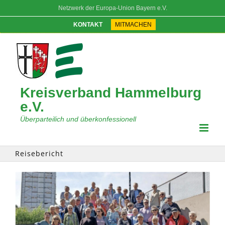
Zum
Netzwerk der Europa-Union Bayern e.V.
Inhalt
springen
KONTAKT
MITMACHEN
Kreisverband Hammelburg
e.V.
Überparteilich und überkonfessionell
Reisebericht