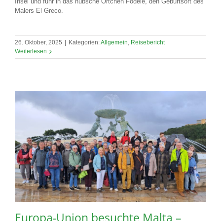
Insel und fuhr in das hübsche Örtchen Fodele, den Geburtsort des
Malers El Greco.
26. Oktober, 2025
|
Kategorien:
Allgemein
,
Reisebericht
Weiterlesen
Europa-Union besuchte Malta –