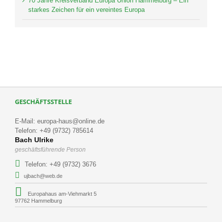
70 Jahre Kreisverband Europa Union Hammelburg – Ein
starkes Zeichen für ein vereintes Europa
GESCHÄFTSSTELLE
E-Mail: europa-haus@online.de
Telefon: +49 (9732) 785614
Bach Ulrike
geschäftsführende Person
Telefon: +49 (9732) 3676
ujbach@web.de
Europahaus am-Viehmarkt 5
97762 Hammelburg