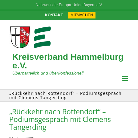
Zum
Netzwerk der Europa-Union Bayern e.V.
Inhalt
springen
KONTAKT
MITMACHEN
Kreisverband Hammelburg
e.V.
Überparteilich und überkonfessionell
„Rückkehr nach Rottendorf“ – Podiumsgespräch
mit Clemens Tangerding
„Rückkehr nach Rottendorf“ –
Podiumsgespräch mit Clemens
Tangerding