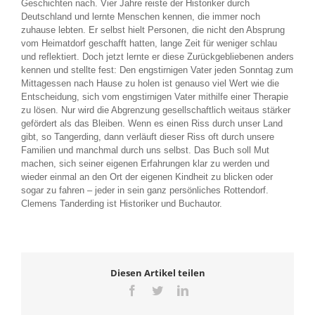
Geschichten nach. Vier Jahre reiste der Historiker durch
Deutschland und lernte Menschen kennen, die immer noch
zuhause lebten. Er selbst hielt Personen, die nicht den Absprung
vom Heimatdorf geschafft hatten, lange Zeit für weniger schlau
und reflektiert. Doch jetzt lernte er diese Zurückgebliebenen anders
kennen und stellte fest: Den engstirnigen Vater jeden Sonntag zum
Mittagessen nach Hause zu holen ist genauso viel Wert wie die
Entscheidung, sich vom engstirnigen Vater mithilfe einer Therapie
zu lösen. Nur wird die Abgrenzung gesellschaftlich weitaus stärker
gefördert als das Bleiben. Wenn es einen Riss durch unser Land
gibt, so Tangerding, dann verläuft dieser Riss oft durch unsere
Familien und manchmal durch uns selbst. Das Buch soll Mut
machen, sich seiner eigenen Erfahrungen klar zu werden und
wieder einmal an den Ort der eigenen Kindheit zu blicken oder
sogar zu fahren – jeder in sein ganz persönliches Rottendorf.
Clemens Tanderding ist Historiker und Buchautor.
Diesen Artikel teilen
Facebook
Twitter
LinkedIn