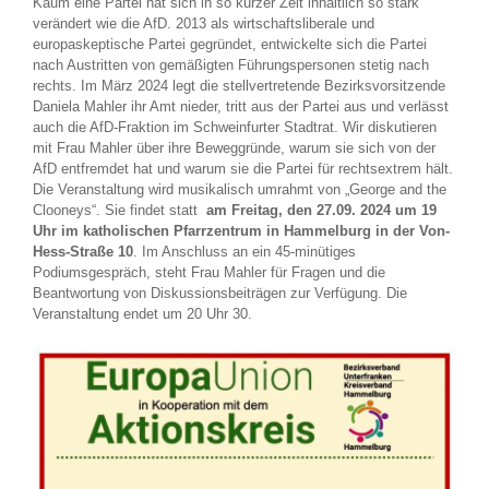
Kaum eine Partei hat sich in so kurzer Zeit inhaltlich so stark
verändert wie die AfD. 2013 als wirtschaftsliberale und
europaskeptische Partei gegründet, entwickelte sich die Partei
nach Austritten von gemäßigten Führungspersonen stetig nach
rechts. Im März 2024 legt die stellvertretende Bezirksvorsitzende
Daniela Mahler ihr Amt nieder, tritt aus der Partei aus und verlässt
auch die AfD-Fraktion im Schweinfurter Stadtrat. Wir diskutieren
mit Frau Mahler über ihre Beweggründe, warum sie sich von der
AfD entfremdet hat und warum sie die Partei für rechtsextrem hält.
Die Veranstaltung wird musikalisch umrahmt von „George and the
Clooneys“. Sie findet statt
am Freitag, den 27.09. 2024 um 19
Uhr im katholischen Pfarrzentrum in Hammelburg in der Von-
Hess-Straße 10
. Im Anschluss an ein 45-minütiges
Podiumsgespräch, steht Frau Mahler für Fragen und die
Beantwortung von Diskussionsbeiträgen zur Verfügung. Die
Veranstaltung endet um 20 Uhr 30.