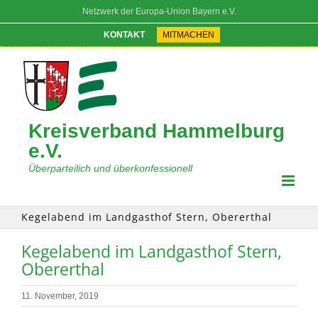
Zum
Netzwerk der Europa-Union Bayern e.V.
Inhalt
springen
KONTAKT
MITMACHEN
Kreisverband Hammelburg
e.V.
Überparteilich und überkonfessionell
Kegelabend im Landgasthof Stern, Obererthal
Kegelabend im Landgasthof Stern,
Obererthal
11. November, 2019