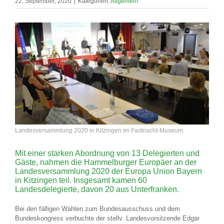
22. September, 2020
|
Kategorien:
Allgemein
Landesversammlung 2020 in Kitzingen im Fastnacht-Museum
Mit einer starken Abordnung von 13 Delegierten und
Gäste, nahmen die Hammelburger Europäer an der
Landesversammlung 2020 der Europa Union Bayern
in Kitzingen teil. Insgesamt kamen 60
Landesdelegierte, davon 20 aus Unterfranken.
Bei den fälligen Wahlen zum Bundesausschuss und dem
Bundeskongress verbuchte der stellv. Landesvorsitzende Edgar