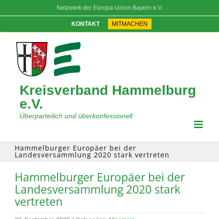
Zum
Netzwerk der Europa-Union Bayern e.V.
Inhalt
springen
KONTAKT
MITMACHEN
Kreisverband Hammelburg
e.V.
Überparteilich und überkonfessionell
Hammelburger Europäer bei der
Landesversammlung 2020 stark vertreten
Hammelburger Europäer bei der
Landesversammlung 2020 stark
vertreten