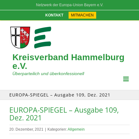
Zum
Netzwerk der Europa-Union Bayern e.V.
Inhalt
springen
KONTAKT
MITMACHEN
Kreisverband Hammelburg
e.V.
Überparteilich und überkonfessionell
EUROPA-SPIEGEL – Ausgabe 109, Dez. 2021
EUROPA-SPIEGEL – Ausgabe 109,
Dez. 2021
20. Dezember, 2021
|
Kategorien:
Allgemein