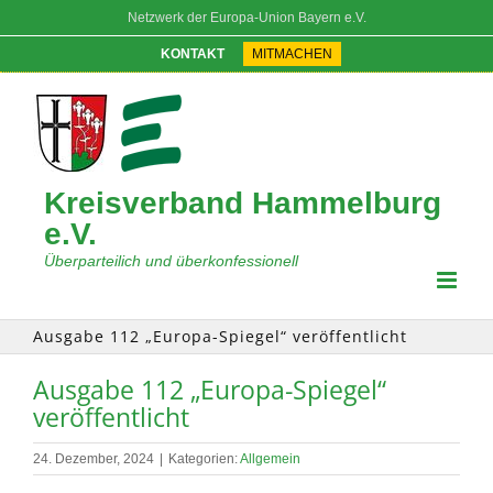
Zum
Netzwerk der Europa-Union Bayern e.V.
Inhalt
springen
KONTAKT
MITMACHEN
Kreisverband Hammelburg
e.V.
Überparteilich und überkonfessionell
Ausgabe 112 „Europa-Spiegel“ veröffentlicht
Ausgabe 112 „Europa-Spiegel“
veröffentlicht
24. Dezember, 2024
|
Kategorien:
Allgemein