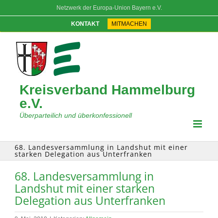
Zum
Netzwerk der Europa-Union Bayern e.V.
Inhalt
springen
KONTAKT
MITMACHEN
Kreisverband Hammelburg
e.V.
Überparteilich und überkonfessionell
68. Landesversammlung in Landshut mit einer
starken Delegation aus Unterfranken
68. Landesversammlung in
Landshut mit einer starken
Delegation aus Unterfranken