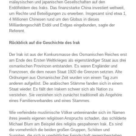
malaysischen und japanischen Gesellschaften auf den
Erdölfeldern des Iraks. Das finanzstarke China investiert weltweit,
um Rechte und Beteiligungen zu erwerben. Insgesamt sind etwa 1,
4 Millionen Chinesen rund um den Globus in dieses
Milliardengeschäft Erdöl und Erdgas eingebunden, sagte der
Referent.
Rückblick auf die Geschichte des Irak
Der Irak ist aus der Konkursmasse des Osmanischen Reiches erst
am Ende des Ersten Weltkrieges als eigenständiger Staat aus drei
osmanischen Provinzen entstanden. Es waren Engländer und
Franzosen, die dem neuen Staat 1920 die Grenzen setzten. Alte
Ordnungen aus Osmanischer Zeit wurden von einem Tag zum
anderen aufgelöst. Die arabischen Stämme fanden sich in einem
Staat wieder. Es fällt den Irakern schwer sich als Nation zu
verstehen. Sie verstehen sich zunächst traditionell als Angehöre
eines Familienverbandes und eines Stammes.
Wie verfeindete muslimische Völker untereinander sich im Namen
ihres jeweils eigenen religiösen Anspruchs schaden, das schilderte
Michael Blum am Beispiel des religiös gespaltenen Irak. Es sind
die vornehmlich die beiden großen Gruppen, Schiiten und
Sunniten, die sich in unerbittlicher Feindschaft gegenüberstehen.