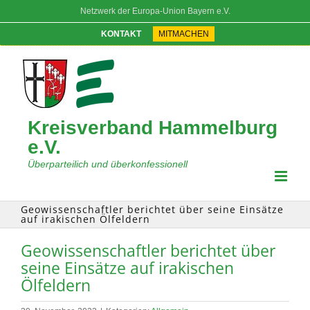
Zum
Netzwerk der Europa-Union Bayern e.V.
Inhalt
springen
KONTAKT
MITMACHEN
Kreisverband Hammelburg
e.V.
Überparteilich und überkonfessionell
Geowissenschaftler berichtet über seine Einsätze
auf irakischen Ölfeldern
Geowissenschaftler berichtet über
seine Einsätze auf irakischen
Ölfeldern