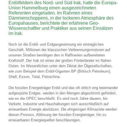
Erdölfeldern des Nord- und Süd Irak, hatte die Europa-
Union Hammelburg einen ausgezeichneten
Referenten eingeladen. Im Rahmen eines
Dämmerschoppens, in der lockeren Atmosphäre des
Europahauses, berichtete der erfahrene Geo-
Wissenschaftler und Praktiker aus seinen Einsätzen
im Irak.
Noch ist die Erdöl- und Erdgasgewinnung ein einträgliches
Geschäft. Millionen der klassischen Verbrennungsmotoren auf
unseren Straßen benötigen den in Raffinerien aufbereiteten
Kraftstoff. Der Irak ist eines der großen Förderländer im Nahen
Osten. Im Wesentlichen unter dem Diktat der Ölgesellschaften,
wie zum Beispiel dem Erdöl-Giganten BP (Britisch Petroleum),
Shell, Exxon, Total, Petrochina.
Die fossilen Energieträger Erdöl und das oft örtlich eng beieinander
aufgespürte Erdgas, werden in den Mengen abgestimmt gefördert,
wie es die OPEC beschließt. Es wird noch Jahre dauern, bis
Verkehr, Industrie und Haushaltungen sich ausschließlich auf
erneuerbare Energie abstützen. Die ehrgeizigen Klimaziele werden
diesen Prozess, Ablösung der fossilen Energieträger, hin zu
erneuerbaren Energiequellen beschleunigen.